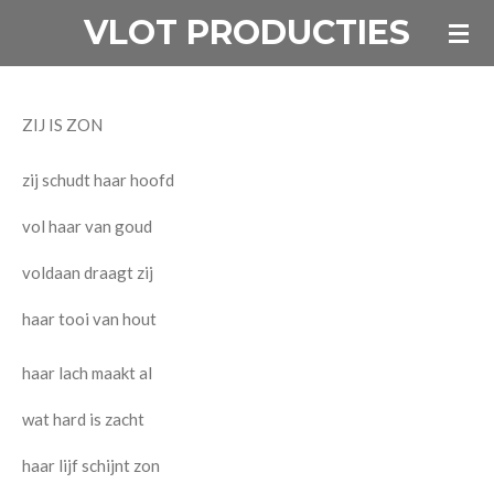
VLOT PRODUCTIES
Ga
direct
naar
de
ZIJ IS ZON
hoofdinhoud
zij schudt haar hoofd
vol haar van goud
voldaan draagt zij
haar tooi van hout
haar lach maakt al
wat hard is zacht
haar lijf schijnt zon