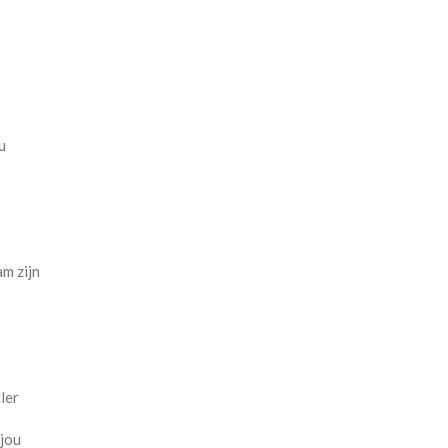
u
am zijn
ller
 jou