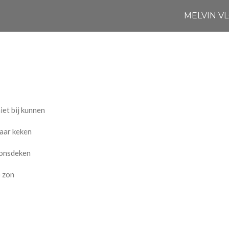
MELVIN V
iet bij kunnen
naar keken
oonsdeken
e zon