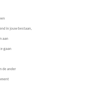
nen
kend in jouw bestaan,
en aan
 te gaan
n de ander
moment