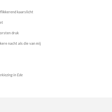
flikkerend kaarslicht
et
borsten druk
ere nacht als die van mij
rkiezing in Ede