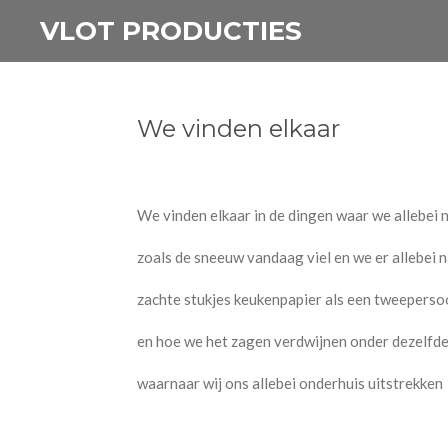
Ga
VLOT PRODUCTIES
direct
naar
de
We vinden elkaar
hoofdinhoud
We vinden elkaar in de dingen waar we allebei n
zoals de sneeuw vandaag viel en we er allebei 
zachte stukjes keukenpapier als een tweepers
en hoe we het zagen verdwijnen onder dezelfd
waarnaar wij ons allebei onderhuis uitstrekken