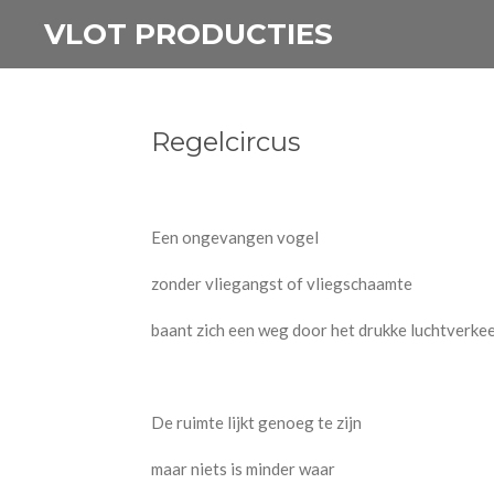
Ga
VLOT PRODUCTIES
direct
naar
de
Regelcircus
hoofdinhoud
Een ongevangen vogel
zonder vliegangst of vliegschaamte
baant zich een weg door het drukke luchtverke
De ruimte lijkt genoeg te zijn
maar niets is minder waar